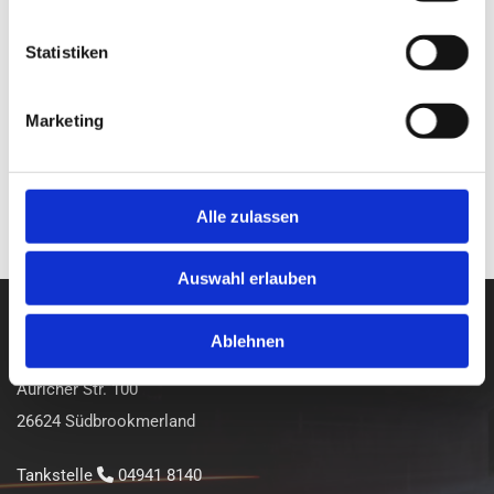
Statistiken
Marketing
Alle zulassen
Auswahl erlauben
Thorsten Jakobs e. K.
Ablehnen
tankpoint moordorf
Auricher Str. 100
26624 Südbrookmerland
Tankstelle
04941 8140
