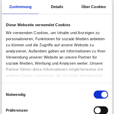
Zustimmung
Details
Über Cookies
Die Thorsten Jakobs e. K. ist eine moderne Tankstelle mit
Diese Webseite verwendet Cookies
einer KFZ-Meisterwerkstatt. Sie befindet sich in der
Wir verwenden Cookies, um Inhalte und Anzeigen zu
Gemeinde Südbrookmerland im Ortsteil Moordorf und wird
personalisieren, Funktionen für soziale Medien anbieten
von Thorsten Jakobs als Inhaber geführt.
zu können und die Zugriffe auf unsere Website zu
Wir bieten den kompletten Service rund ums Fahrzeug. Vom
analysieren. Außerdem geben wir Informationen zu Ihrer
Tanken, Waschen, Autozubehör und Reparaturen in unserer
Verwendung unserer Website an unsere Partner für
KFZ-Meisterwerkstatt, all das gibt’s bei uns aus einer Hand.
soziale Medien, Werbung und Analysen weiter. Unsere
Des Weiteren verschiedene Dinge des täglichen Bedarfs im
Partner führen diese Informationen möglicherweise mit
Tankshop. Im Bistro gibt es leckere Snacks und Kaffee für
weiteren Daten zusammen, die Sie ihnen bereitgestellt
die Stärkung zwischendurch.
haben oder die sie im Rahmen Ihrer Nutzung der Dienste
gesammelt haben.
Einwilligungsauswahl
Notwendig
Präferenzen