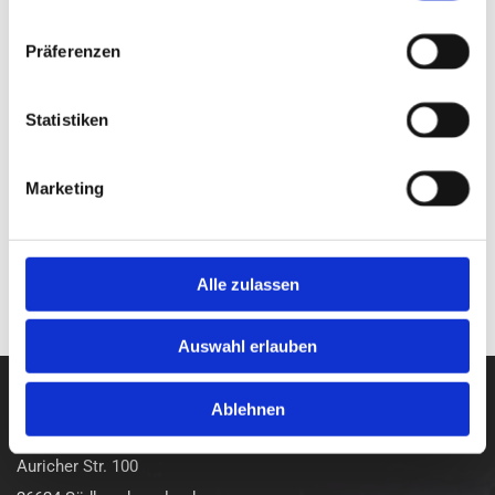
Präferenzen
Statistiken
Marketing
Alle zulassen
Auswahl erlauben
Thorsten Jakobs e. K.
Ablehnen
tankpoint moordorf
Auricher Str. 100